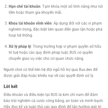
Hạn chế tài khoản
: Tạm khóa một số tính năng như rút
tiền hoặc tham gia khuyến mãi.
Khóa tài khoản vĩnh viễn
: Áp dụng đối với các vi phạm
nghiêm trọng, đặc biệt liên quan đến gian lận hoặc phá
hoại hệ thống.
Xử lý pháp lý
: Trong trường hợp vi phạm quyền sở hữu
trí tuệ hoặc các quy định pháp luật, 8US có quyền
chuyển giao vụ việc cho cơ quan chức năng.
Người chơi có thể liên hệ đội ngũ hỗ trợ qua 8us.dev để
được giải đáp hoặc khiếu nại về các quyết định xử lý.
Lời kết
Điều khoản và điều kiện tại 8US là kim chỉ nam để đảm
bảo trải nghiệm cá cược công bằng, an toàn và minh bạch.
Hãy đọc kỹ và tuân thủ các quy định để tận hưởng giải trí