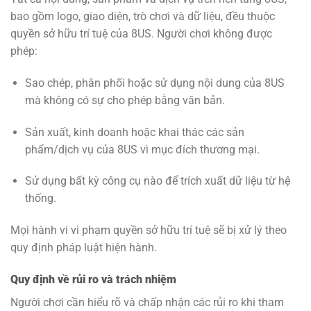
bao gồm logo, giao diện, trò chơi và dữ liệu, đều thuộc
quyền sở hữu trí tuệ của 8US. Người chơi không được
phép:
Sao chép, phân phối hoặc sử dụng nội dung của 8US
mà không có sự cho phép bằng văn bản.
Sản xuất, kinh doanh hoặc khai thác các sản
phẩm/dịch vụ của 8US vì mục đích thương mại.
Sử dụng bất kỳ công cụ nào để trích xuất dữ liệu từ hệ
thống.
Mọi hành vi vi phạm quyền sở hữu trí tuệ sẽ bị xử lý theo
quy định pháp luật hiện hành.
Quy định về rủi ro và trách nhiệm
Người chơi cần hiểu rõ và chấp nhận các rủi ro khi tham