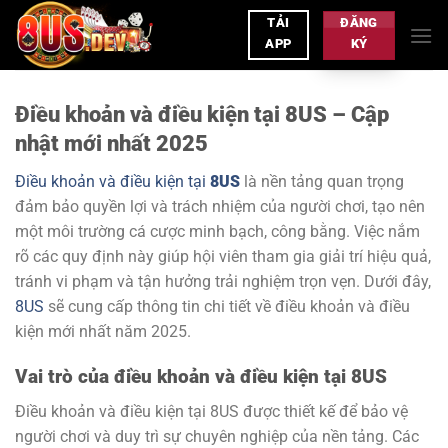
Bỏ
ĐĂNG
TẢI
qua
KÝ
APP
nội
dung
Điều khoản và điều kiện tại 8US – Cập
nhật mới nhất 2025
Điều khoản và điều kiện tại
8US
là nền tảng quan trọng
đảm bảo quyền lợi và trách nhiệm của người chơi, tạo nên
một môi trường cá cược minh bạch, công bằng. Việc nắm
rõ các quy định này giúp hội viên tham gia giải trí hiệu quả,
tránh vi phạm và tận hưởng trải nghiệm trọn vẹn. Dưới đây,
8US
sẽ cung cấp thông tin chi tiết về điều khoản và điều
kiện mới nhất năm 2025.
Vai trò của điều khoản và điều kiện tại 8US
Điều khoản và điều kiện tại 8US được thiết kế để bảo vệ
người chơi và duy trì sự chuyên nghiệp của nền tảng. Các