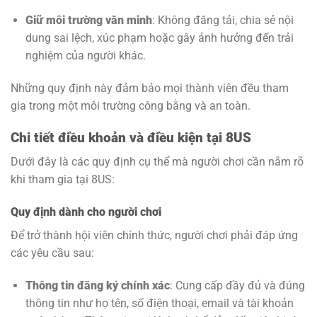
Giữ môi trường văn minh
: Không đăng tải, chia sẻ nội
dung sai lệch, xúc phạm hoặc gây ảnh hưởng đến trải
nghiệm của người khác.
Những quy định này đảm bảo mọi thành viên đều tham
gia trong một môi trường công bằng và an toàn.
Chi tiết điều khoản và điều kiện tại 8US
Dưới đây là các quy định cụ thể mà người chơi cần nắm rõ
khi tham gia tại 8US:
Quy định dành cho người chơi
Để trở thành hội viên chính thức, người chơi phải đáp ứng
các yêu cầu sau:
Thông tin đăng ký chính xác
: Cung cấp đầy đủ và đúng
thông tin như họ tên, số điện thoại, email và tài khoản