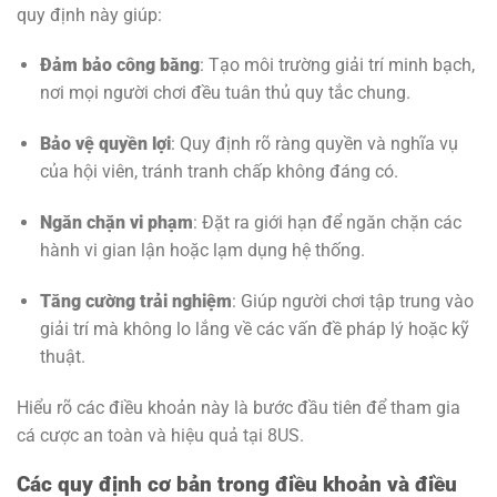
quy định này giúp:
Đảm bảo công bằng
: Tạo môi trường giải trí minh bạch,
nơi mọi người chơi đều tuân thủ quy tắc chung.
Bảo vệ quyền lợi
: Quy định rõ ràng quyền và nghĩa vụ
của hội viên, tránh tranh chấp không đáng có.
Ngăn chặn vi phạm
: Đặt ra giới hạn để ngăn chặn các
hành vi gian lận hoặc lạm dụng hệ thống.
Tăng cường trải nghiệm
: Giúp người chơi tập trung vào
giải trí mà không lo lắng về các vấn đề pháp lý hoặc kỹ
thuật.
Hiểu rõ các điều khoản này là bước đầu tiên để tham gia
cá cược an toàn và hiệu quả tại 8US.
Các quy định cơ bản trong điều khoản và điều