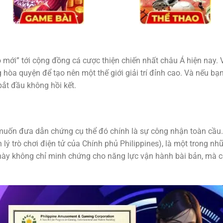
mới” tới cộng đồng cá cược thiện chiến nhất châu Á hiện nay. 
 hòa quyện để tạo nên một thế giới giải trí đỉnh cao. Và nếu bạ
 bắt đầu không hồi kết.
uốn đưa dẫn chứng cụ thể đó chính là sự công nhận toàn cầu.
lý trò chơi điện tử của Chính phủ Philippines), là một trong n
ày không chỉ minh chứng cho năng lực vận hành bài bản, mà cò