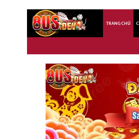
Bỏ
qua
TRANG CHỦ
C
nội
dung