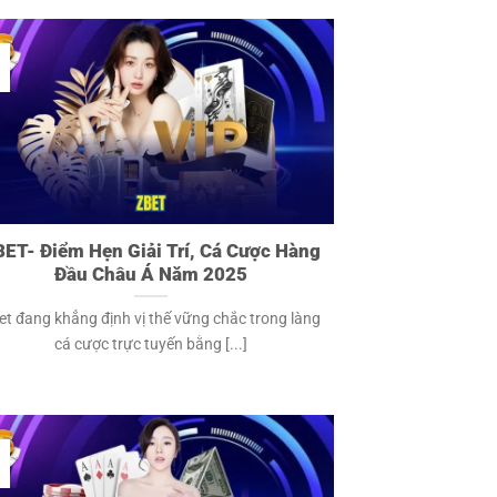
ET- Điểm Hẹn Giải Trí, Cá Cược Hàng
Đầu Châu Á Năm 2025
et đang khẳng định vị thế vững chắc trong làng
cá cược trực tuyến bằng [...]