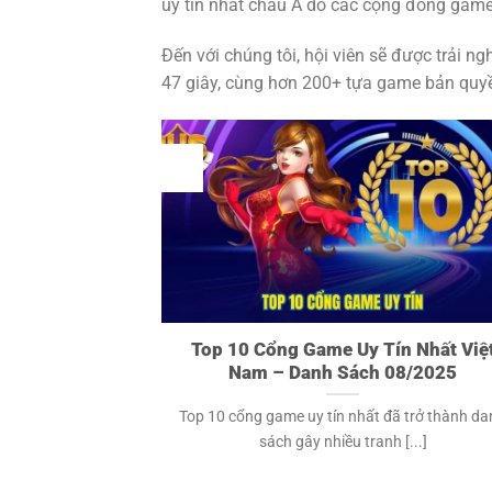
uy tín nhất châu Á do các cộng đồng game
Đến với chúng tôi, hội viên sẽ được trải 
47 giây, cùng hơn 200+ tựa game bản quyề
27
Th7
Top 10 Cổng Game Uy Tín Nhất Việ
Nam – Danh Sách 08/2025
Top 10 cổng game uy tín nhất đã trở thành d
sách gây nhiều tranh [...]