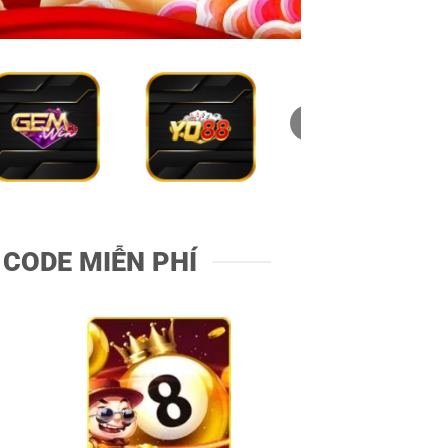
 CODE MIỄN PHÍ