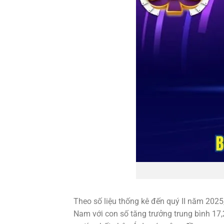
Theo số liệu thống kê đến quý II năm 2025
Nam với con số tăng trưởng trung bình 17