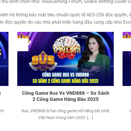
 thủ bình chọn như: AsiaGaming Forum, Global Betting Guide v
nghiệm hệ thống bảo mật tiêu chuẩn quốc tế AES-256 độc quyền, 
n độc quyền do các nhà phát triển hàng đầu cung cấp như Evol
27
27
Th7
Th7
t
Cổng Game 8us Vs VND888 – So Sánh
2 Cổng Game Hàng Đầu 2025
anh
8us, VND888 là hai cổng game nổi tiếng bật nhất
Việt Nam trong năm 2025. [...]