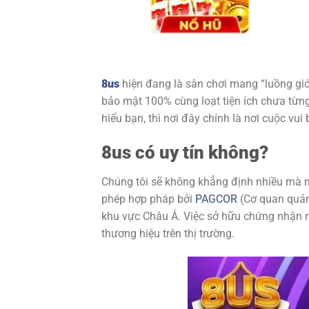
8us
hiện đang là sân chơi mang “luồng gió 
bảo mật 100% cùng loạt tiện ích chưa từng
hiểu bạn, thì nơi đây chính là nơi cuộc vui
8us có uy tín không?
Chúng tôi sẽ không khẳng định nhiều mà m
phép hợp pháp bởi
PAGCOR
(Cơ quan quản 
khu vực Châu Á. Việc sở hữu chứng nhận n
thương hiệu trên thị trường.