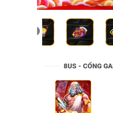
8US - CỔNG GA