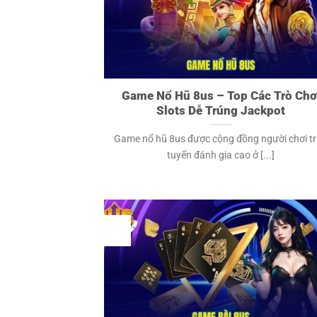
Game Nổ Hũ 8us – Top Các Trò Chơ
Slots Dễ Trúng Jackpot
Game nổ hũ 8us được cộng đồng người chơi t
tuyến đánh gia cao ở [...]
27
Th7