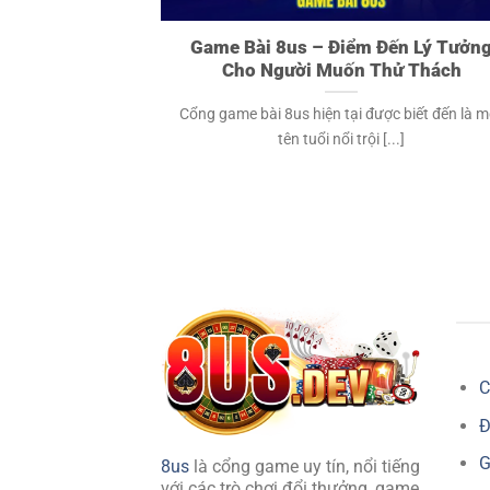
Game Bài 8us – Điểm Đến Lý Tưởn
Cho Người Muốn Thử Thách
Cổng game bài 8us hiện tại được biết đến là m
tên tuổi nổi trội [...]
C
Đ
G
8us
là cổng game uy tín, nổi tiếng
với các trò chơi đổi thưởng, game