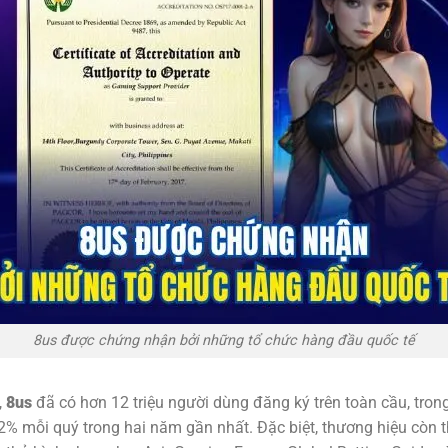
8us được chứng nhận bởi những tổ chức hàng đầu quốc tế
,
8us
đã có hơn 12 triệu người dùng đăng ký trên toàn cầu, trong 
,2% mỗi quý trong hai năm gần nhất. Đặc biệt, thương hiệu cò